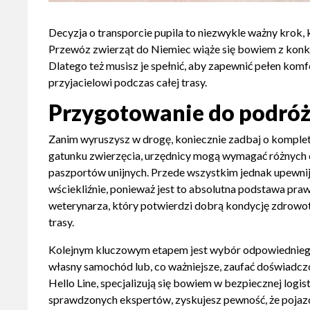
Decyzja o transporcie pupila to niezwykle ważny krok,
Przewóz zwierząt do Niemiec wiąże się bowiem z kon
Dlatego też musisz je spełnić, aby zapewnić pełen k
przyjacielowi podczas całej trasy.
Przygotowanie do podróż
Zanim wyruszysz w drogę, koniecznie zadbaj o komplet
gatunku zwierzęcia, urzędnicy mogą wymagać różnych 
paszportów unijnych. Przede wszystkim jednak upewnij 
wściekliźnie, ponieważ jest to absolutna podstawa pra
weterynarza, który potwierdzi dobrą kondycję zdrowot
trasy.
Kolejnym kluczowym etapem jest wybór odpowiedniego 
własny samochód lub, co ważniejsze, zaufać doświadczo
Hello Line, specjalizują się bowiem w bezpiecznej log
sprawdzonych ekspertów, zyskujesz pewność, że pojaz