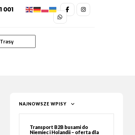
1 001
Trasy
NAJNOWSZE WPISY
Transport B2B busami do
Niemiec i Holandii – oferta dla