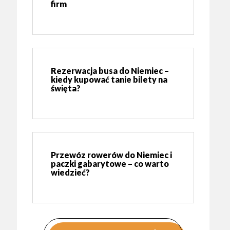
firm
Rezerwacja busa do Niemiec –
kiedy kupować tanie bilety na
święta?
Przewóz rowerów do Niemiec i
paczki gabarytowe – co warto
wiedzieć?