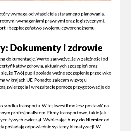
 który wymaga od właściciela starannego planowania.
kretnymi wymaganiami prawnymi oraz logistycznymi.
omfort i bezpieczeństwo swojemu czworonożnemu
y: Dokumenty i zdrowie
ną dokumentację. Warto zauważyć, że w zależności od
certyfikatów zdrowia, aktualnych szczepień oraz
się, że Twój pupil posiada ważne szczepienie przeciwko
wna w krajach UE. Ponadto zalecam wizytę u
ną zwierzęcia i w rezultacie pomoże przygotować je do
środka transportu. W tej kwestii możesz postawić na
nym profesjonalistom. Firmy transportowe, takie jak
istyce żywych zwierząt. Wybierając
busy do Niemiec
od
dy posiadają odpowiednie systemy klimatyzacji. W