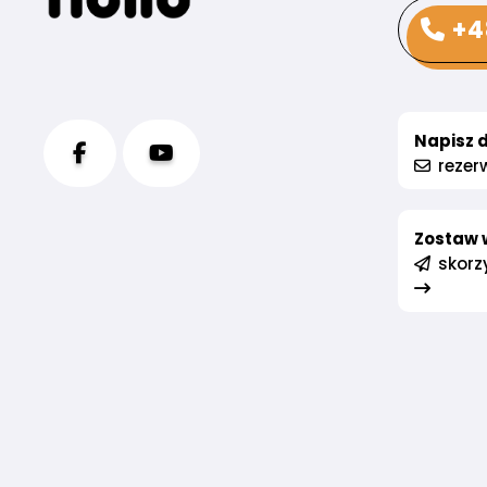
+4
Napisz d
rezerw
Zostaw 
skorzy