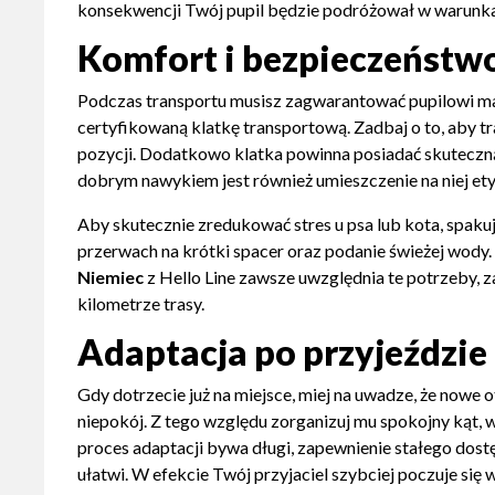
konsekwencji Twój pupil będzie podróżował w warunka
Komfort i bezpieczeństwo
Podczas transportu musisz zagwarantować pupilowi m
certyfikowaną klatkę transportową. Zadbaj o to, aby 
pozycji. Dodatkowo klatka powinna posiadać skuteczną
dobrym nawykiem jest również umieszczenie na niej et
Aby skutecznie zredukować stres u psa lub kota, spakuj
przerwach na krótki spacer oraz podanie świeżej wody. 
Niemiec
z Hello Line zawsze uwzględnia te potrzeby,
kilometrze trasy.
Adaptacja po przyjeździe
Gdy dotrzecie już na miejsce, miej na uwadze, że nowe
niepokój. Z tego względu zorganizuj mu spokojny kąt,
proces adaptacji bywa długi, zapewnienie stałego dost
ułatwi. W efekcie Twój przyjaciel szybciej poczuje się