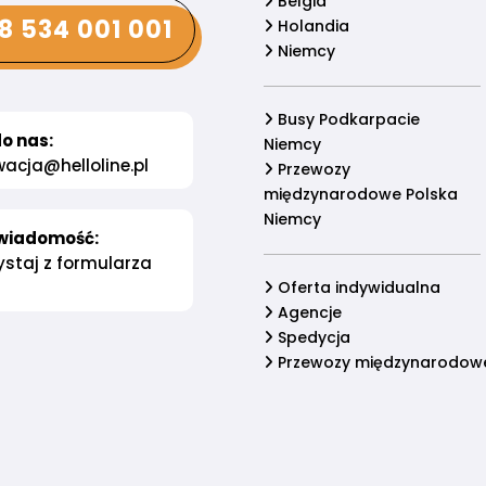
Belgia
8 534 001 001
Holandia
Niemcy
Busy Podkarpacie
o nas:
Niemcy
acja@helloline.pl
Przewozy
międzynarodowe Polska
Niemcy
wiadomość:
staj z formularza
Oferta indywidualna
Agencje
Spedycja
Przewozy międzynarodow