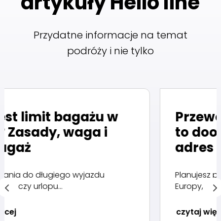
artykuły Hello line
Przydatne informacje na temat
podróży i nie tylko
t bagażu w
Przewozy do Be
, waga i
to door – z adr
adres
iego wyjazdu
Planujesz podróż służbow
..
Europy, odwiedziny u...
czytaj więcej