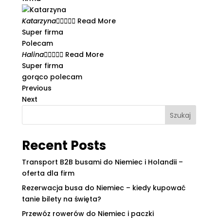
Katarzyna





Read More
Super firma
Polecam
Halina





Read More
Super firma
gorąco polecam
Previous
Next
Szukaj
Recent Posts
Transport B2B busami do Niemiec i Holandii –
oferta dla firm
Rezerwacja busa do Niemiec – kiedy kupować
tanie bilety na święta?
Przewóz rowerów do Niemiec i paczki