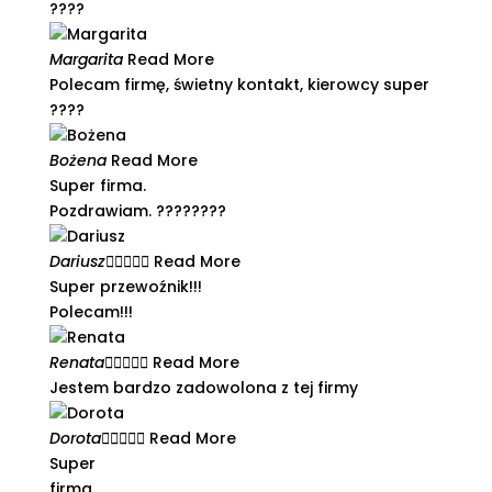
????​
Margarita
Read More
Polecam firmę, świetny kontakt, kierowcy super
????​
Bożena
Read More
Super firma.
Pozdrawiam. ????????
Dariusz





Read More
Super przewoźnik!!!
Polecam!!!
Renata





Read More
Jestem bardzo zadowolona z tej firmy​
Dorota





Read More
Super
firma