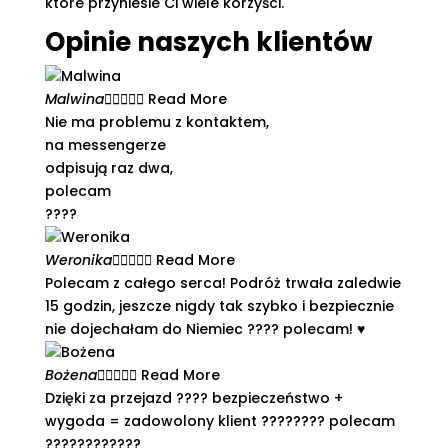
które przyniesie Ci wiele korzyści.
Opinie naszych klientów
Malwina





Read More
Nie ma problemu z kontaktem,
na messengerze
odpisują raz dwa,
polecam
????
Weronika





Read More
Polecam z całego serca! Podróż trwała zaledwie
15 godzin, jeszcze nigdy tak szybko i bezpiecznie
nie dojechałam do Niemiec ???? polecam! ♥️
Bożena





Read More
Dzięki za przejazd ???? bezpieczeństwo +
wygoda = zadowolony klient ???????? polecam
????????????