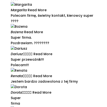
Margarita
Read More
Polecam firmę, świetny kontakt, kierowcy super
????​
Bożena
Read More
Super firma.
Pozdrawiam. ????????
Dariusz





Read More
Super przewoźnik!!!
Polecam!!!
Renata





Read More
Jestem bardzo zadowolona z tej firmy​
Dorota





Read More
Super
firma