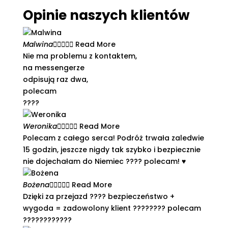
Opinie naszych klientów
Malwina





Read More
Nie ma problemu z kontaktem,
na messengerze
odpisują raz dwa,
polecam
????
Weronika





Read More
Polecam z całego serca! Podróż trwała zaledwie
15 godzin, jeszcze nigdy tak szybko i bezpiecznie
nie dojechałam do Niemiec ???? polecam! ♥️
Bożena





Read More
Dzięki za przejazd ???? bezpieczeństwo +
wygoda = zadowolony klient ???????? polecam
????????????