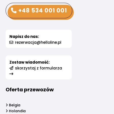
+48 534 001 001
Napisz do nas:
rezerwacja@helloline.pl
Zostaw wiadomość:
skorzystaj z formularza
Oferta przewozów
Belgia
Holandia