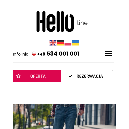
534 001 001
Infolinia:
+48
OFERTA
REZERWACJA