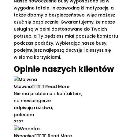
Nasze nowoczesne busy wyposażone są w
wygodne fotele i niezawodną klimatyzację, a
także dbamy o bezpieczeństwo, więc możesz
czuć się bezpiecznie. Gwarantujemy, że nasze
usługi są w pełni dostosowane do Twoich
potrzeb, a Ty będziesz miał poczucie komfortu
podczas podróży. Wybierając nasze busy,
podejmujesz najlepszą decyzję i cieszysz się
wieloma korzyściami.
Opinie naszych klientów
Malwina





Read More
Nie ma problemu z kontaktem,
na messengerze
odpisują raz dwa,
polecam
????
Weronika





Read More