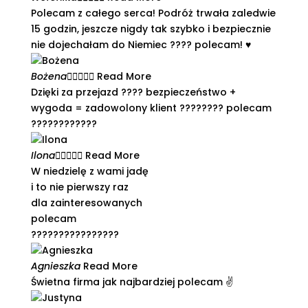
Polecam z całego serca! Podróż trwała zaledwie
15 godzin, jeszcze nigdy tak szybko i bezpiecznie
nie dojechałam do Niemiec ???? polecam! ♥️
Bożena





Read More
Dzięki za przejazd ???? bezpieczeństwo +
wygoda = zadowolony klient ???????? polecam
????????????
Ilona





Read More
W niedzielę z wami jadę
i to nie pierwszy raz
dla zainteresowanych
polecam
????????????????
Agnieszka
Read More
Świetna firma jak najbardziej polecam ✌️​