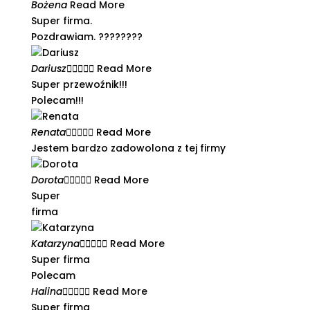
Bożena
Read More
Super firma.
Pozdrawiam. ????????
Dariusz





Read More
Super przewoźnik!!!
Polecam!!!
Renata





Read More
Jestem bardzo zadowolona z tej firmy​
Dorota





Read More
Super
firma
Katarzyna





Read More
Super firma
Polecam
Halina





Read More
Super firma