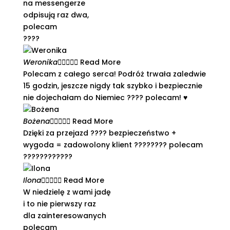
na messengerze
odpisują raz dwa,
polecam
????
Weronika





Read More
Polecam z całego serca! Podróż trwała zaledwie
15 godzin, jeszcze nigdy tak szybko i bezpiecznie
nie dojechałam do Niemiec ???? polecam! ♥️
Bożena





Read More
Dzięki za przejazd ???? bezpieczeństwo +
wygoda = zadowolony klient ???????? polecam
????????????
Ilona





Read More
W niedzielę z wami jadę
i to nie pierwszy raz
dla zainteresowanych
polecam