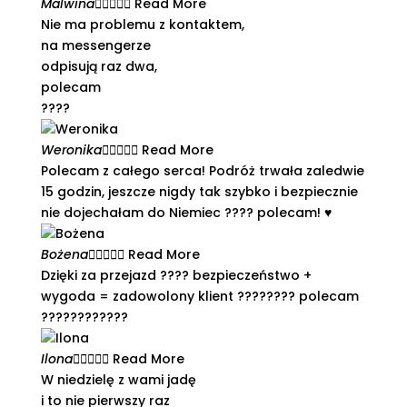
Malwina





Read More
Nie ma problemu z kontaktem,
na messengerze
odpisują raz dwa,
polecam
????
Weronika





Read More
Polecam z całego serca! Podróż trwała zaledwie
15 godzin, jeszcze nigdy tak szybko i bezpiecznie
nie dojechałam do Niemiec ???? polecam! ♥️
Bożena





Read More
Dzięki za przejazd ???? bezpieczeństwo +
wygoda = zadowolony klient ???????? polecam
????????????
Ilona





Read More
W niedzielę z wami jadę
i to nie pierwszy raz