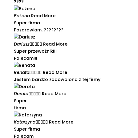
????​
Bożena
Read More
Super firma.
Pozdrawiam. ????????
Dariusz





Read More
Super przewoźnik!!!
Polecam!!!
Renata





Read More
Jestem bardzo zadowolona z tej firmy​
Dorota





Read More
Super
firma
Katarzyna





Read More
Super firma
Polecam