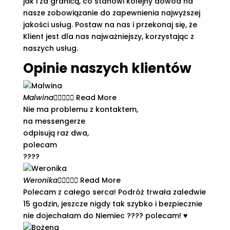
jak i za granicą, co stanowi kolejny dowód na
nasze zobowiązanie do zapewnienia najwyższej
jakości usług. Postaw na nas i przekonaj się, że
Klient jest dla nas najważniejszy, korzystając z
naszych usług.
Opinie naszych klientów
Malwina





Read More
Nie ma problemu z kontaktem,
na messengerze
odpisują raz dwa,
polecam
????
Weronika





Read More
Polecam z całego serca! Podróż trwała zaledwie
15 godzin, jeszcze nigdy tak szybko i bezpiecznie
nie dojechałam do Niemiec ???? polecam! ♥️