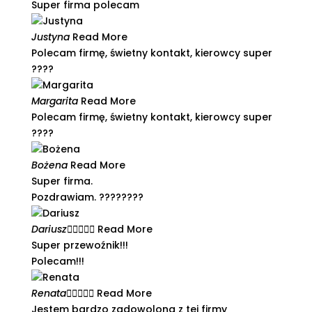
Super firma polecam
Justyna
Read More
Polecam firmę, świetny kontakt, kierowcy super
????​
Margarita
Read More
Polecam firmę, świetny kontakt, kierowcy super
????​
Bożena
Read More
Super firma.
Pozdrawiam. ????????
Dariusz





Read More
Super przewoźnik!!!
Polecam!!!
Renata





Read More
Jestem bardzo zadowolona z tej firmy​