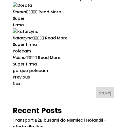
Dorota





Read More
Super
firma
Katarzyna





Read More
Super firma
Polecam
Halina





Read More
Super firma
gorąco polecam
Previous
Next
Szukaj
Recent Posts
Transport B2B busami do Niemiec i Holandii –
oferta dla firm