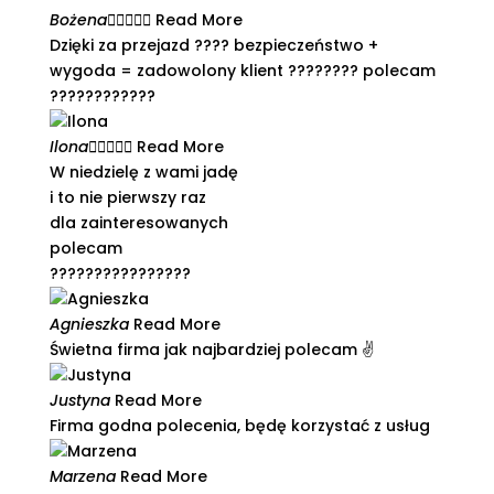
Bożena





Read More
Dzięki za przejazd ???? bezpieczeństwo +
wygoda = zadowolony klient ???????? polecam
????????????
Ilona





Read More
W niedzielę z wami jadę
i to nie pierwszy raz
dla zainteresowanych
polecam
????????????????
Agnieszka
Read More
Świetna firma jak najbardziej polecam ✌️​
Justyna
Read More
Firma godna polecenia, będę korzystać z usług​
Marzena
Read More