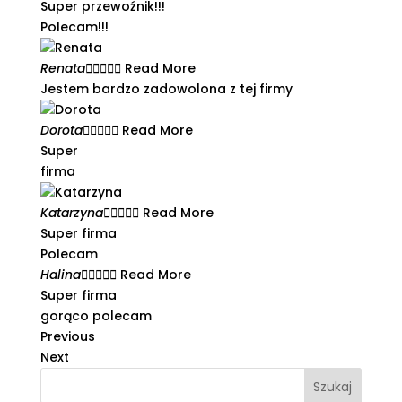
Super przewoźnik!!!
Polecam!!!
Renata





Read More
Jestem bardzo zadowolona z tej firmy​
Dorota





Read More
Super
firma
Katarzyna





Read More
Super firma
Polecam
Halina





Read More
Super firma
gorąco polecam
Previous
Next
Szukaj