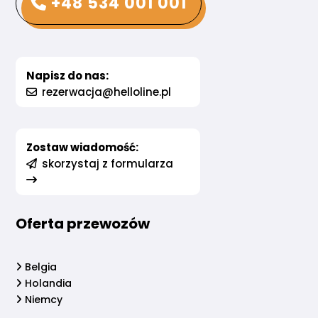
+48 534 001 001
Napisz do nas:
rezerwacja@helloline.pl
Zostaw wiadomość:
skorzystaj z formularza
Oferta przewozów
Belgia
Holandia
Niemcy