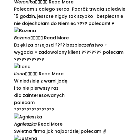
Weronika





Read More
Polecam z całego serca! Podróż trwała zaledwie
15 godzin, jeszcze nigdy tak szybko i bezpiecznie
nie dojechałam do Niemiec ???? polecam! ♥️
Bożena





Read More
Dzięki za przejazd ???? bezpieczeństwo +
wygoda = zadowolony klient ???????? polecam
????????????
Ilona





Read More
W niedzielę z wami jadę
i to nie pierwszy raz
dla zainteresowanych
polecam
????????????????
Agnieszka
Read More
Świetna firma jak najbardziej polecam ✌️​